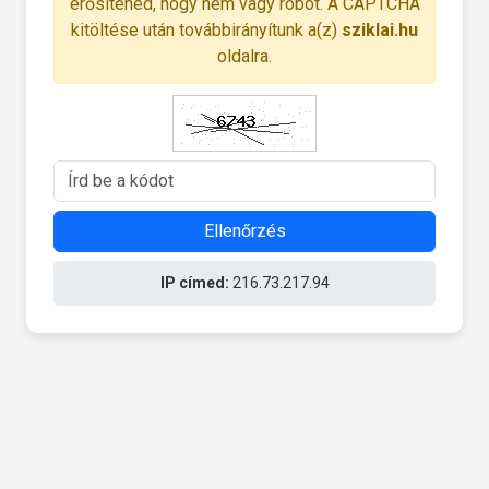
erősítened, hogy nem vagy robot. A CAPTCHA
kitöltése után továbbirányítunk a(z)
sziklai.hu
oldalra.
Ellenőrzés
IP címed:
216.73.217.94