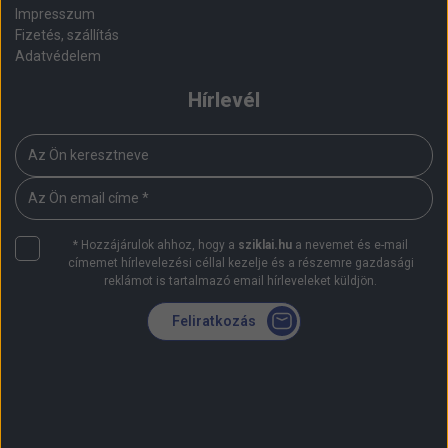
Impresszum
Fizetés, szállítás
Adatvédelem
Hírlevél
Az
Ön
keresztneve
Az
Ön
email
*
Hozzájárulok ahhoz, hogy a
sziklai.hu
a nevemet és e-mail
címe
címemet hírlevelezési céllal kezelje és a részemre gazdasági
reklámot is tartalmazó email hírleveleket küldjön.
Feliratkozás