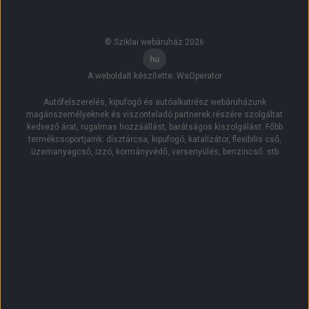
© Sziklai webáruház 2026
Nyelv
hu
A weboldalt készítette:
WsOperator
Autófelszerelés, kipufogó és autóalkatrész webáruházunk
magánszemélyeknek és viszonteladó partnerek részére szolgáltat
kedvező árat, rugalmas hozzáállást, barátságos kiszolgálást. Főbb
termékcsoportjaink: dísztárcsa, kipufogó, katalizátor, flexibilis cső,
üzemanyagcső, izzó, kormányvédő, versenyülés, benzincső. stb
Figyelem,
az
érték
változtatása
után
az
oldal
újratöltődik.