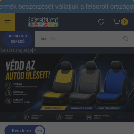
erzését vállaljuk a felsorolt országokból háztól
0
termék
Tovább
a
KIPUFOGÓ
kosárhoz
KERESŐ
Select Language
▼
Részletek