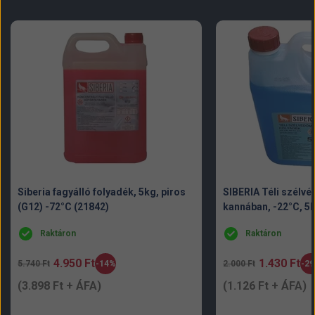
Siberia fagyálló folyadék, 5kg, piros
SIBERIA Téli szélv
(G12) -72°C (21842)
kannában, -22°C, 5l
Raktáron
Raktáron
4.950 Ft
1.430 Ft
5.740 Ft
-14%
2.000 Ft
-2
E
A
K
E
A
e
(3.898 Ft + ÁFA)
(1.126 Ft + ÁFA)
r
k
r
k
d
d
e
c
e
c
v
v