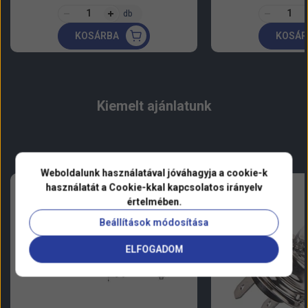
d
i
e
d
i
db
z
z
e
ó
e
ó
m
KOSÁRBA
KOSÁR
t
s
t
s
é
i
á
n
i
á
n
y
y
á
r
á
r
:
:
r
:
r
:
Kiemelt ajánlatunk
:
:
Weboldalunk használatával jóváhagyja a cookie-k
használatát a Cookie-kkal kapcsolatos irányelv
értelmében.
Beállítások módosítása
ELFOGADOM