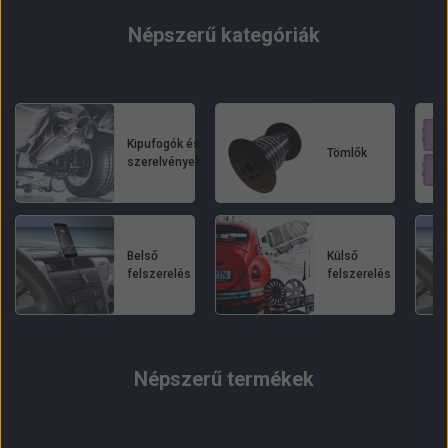
Népszerű kategóriák
Kipufogók és
Tömlők
szerelvények
Belső
Külső
felszerelés
felszerelés
Népszerű termékek