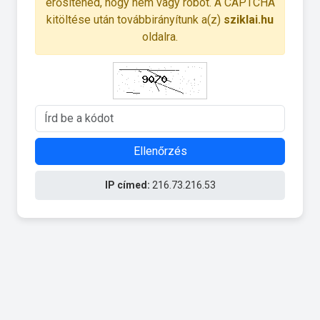
erősítened, hogy nem vagy robot. A CAPTCHA
kitöltése után továbbirányítunk a(z)
sziklai.hu
oldalra.
Ellenőrzés
IP címed:
216.73.216.53