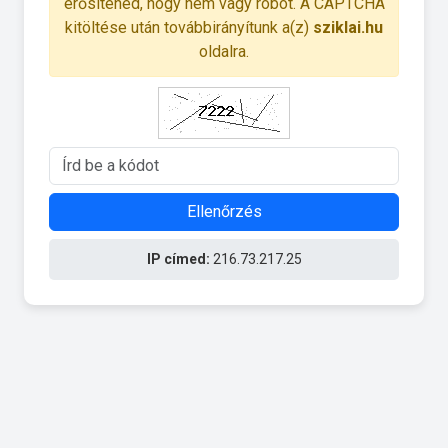
erősítened, hogy nem vagy robot. A CAPTCHA
kitöltése után továbbirányítunk a(z)
sziklai.hu
oldalra.
Ellenőrzés
IP címed:
216.73.217.25