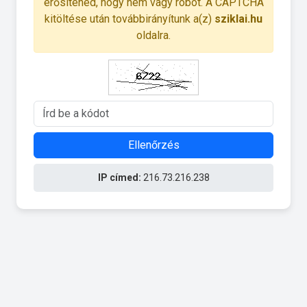
erősítened, hogy nem vagy robot. A CAPTCHA
kitöltése után továbbirányítunk a(z)
sziklai.hu
oldalra.
Ellenőrzés
IP címed:
216.73.216.238