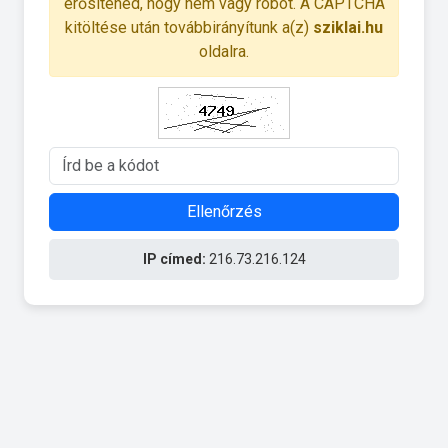
erősítened, hogy nem vagy robot. A CAPTCHA
kitöltése után továbbirányítunk a(z)
sziklai.hu
oldalra.
Ellenőrzés
IP címed:
216.73.216.124