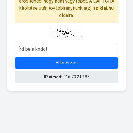
erősítened, hogy nem vagy robot. A CAPTCHA
kitöltése után továbbirányítunk a(z)
sziklai.hu
oldalra.
Ellenőrzés
IP címed:
216.73.217.85