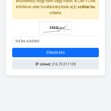
erősítened, hogy nem vagy robot. A CAPTCHA
kitöltése után továbbirányítunk a(z)
sziklai.hu
oldalra.
Ellenőrzés
IP címed:
216.73.217.129