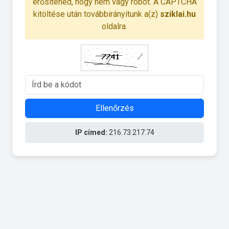
erősítened, hogy nem vagy robot. A CAPTCHA
kitöltése után továbbirányítunk a(z)
sziklai.hu
oldalra.
Ellenőrzés
IP címed:
216.73.217.74